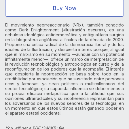
Buy Now
El movimiento neorreaccionario (NRx), también conocido
como Dark Enlightenment («Ilustración oscura»), es una
nebulosa ideológica antidemocrática y antiigualitaria surgida
en la blogosfera anglófona a finales de la década de 2000.
Propone una crítica radical de la democracia liberal y de los
ideales de la Ilustración, y despierta interés porque, al igual
que el marxismo en su momento —aunque con un potencial
infinitamente menor—, ofrece un marco de interpretación de
la revolución tecnobiológica y antropológica en curso y de la
reconfiguración de los poderes que la acompaña. El interés
que despierta la neorreacción se basa sobre todo en la
credibilidad por asociación que ha suscitado entre personas
ricas y famosas: ya sean políticos o multimillonarios del
sector tecnológico; su supuesta influencia se debe menos a
su propia eficacia metapolítica que a la utilidad que sus
opiniones ultrarradicales y su incoherencia representan para
los adversarios de los nuevos señores de la tecnología, en
un momento en que estos últimos están ganando poder en
el aparato estatal occidental.
You will get a PDF
(346KB)
file